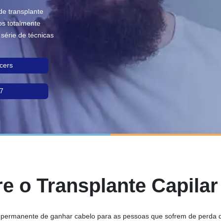
de transplante
os totalmente
série de técnicas
cers
7
e o Transplante Capila
e permanente de ganhar cabelo para as pessoas que sofrem de perda 