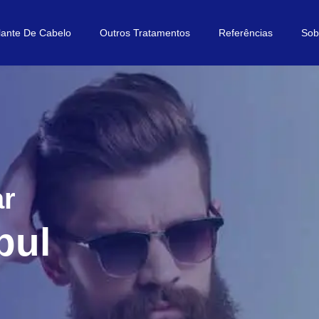
lante De Cabelo
Outros Tratamentos
Referências
Sob
ar
bul