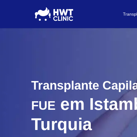
Transp
Transplante Capil
em Istam
FUE
Turquia