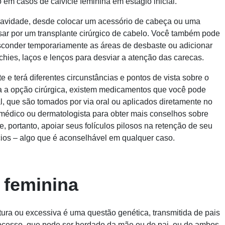
 em casos de calvície feminina em estágio inicial.
ravidade, desde colocar um acessório de cabeça ou uma
sar por um transplante cirúrgico de cabelo. Você também pode
esconder temporariamente as áreas de desbaste ou adicionar
hies, laços e lenços para desviar a atenção das carecas.
 e terá diferentes circunstâncias e pontos de vista sobre o
ara a opção cirúrgica, existem medicamentos que você pode
l, que são tomados por via oral ou aplicados diretamente no
médico ou dermatologista para obter mais conselhos sobre
 portanto, apoiar seus folículos pilosos na retenção de seu
cios – algo que é aconselhável em qualquer caso.
e feminina
ura ou excessiva é uma questão genética, transmitida de pais
rocesso, que pode ser herdado da mãe ou do pai, ou de ambos.