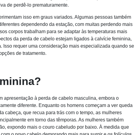
ctiva de perdê-lo prematuramente.
perimentam isso em graus variados. Algumas pessoas também
diferentes dependendo da estação, com muitas perdendo mais
sos corpos trabalham para se adaptar às temperaturas mais
pectos da perda de cabelo estejam ligados à calvície feminina,
 Isso requer uma consideração mais especializada quando se
 opções de tratamento.
eminina?
em apresentação à perda de cabelo masculina, embora o
eiramente diferente. Enquanto os homens começam a ver queda
 da cabeça, que recua para trás com o tempo, as mulheres
incipalmente em torno das têmporas. As mulheres também
ão, expondo mais o couro cabeludo por baixo. À medida que
 com o novo cabelo demorando mais para surgir e os folículos