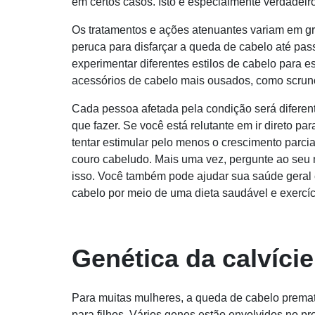
em certos casos. Isto é especialmente verdadeiro
Os tratamentos e ações atenuantes variam em g
peruca para disfarçar a queda de cabelo até pas
experimentar diferentes estilos de cabelo para 
acessórios de cabelo mais ousados, como scrunc
Cada pessoa afetada pela condição será diferente
que fazer. Se você está relutante em ir direto p
tentar estimular pelo menos o crescimento parcia
couro cabeludo. Mais uma vez, pergunte ao seu 
isso. Você também pode ajudar sua saúde geral e,
cabelo por meio de uma dieta saudável e exercí
Genética da calvíci
Para muitas mulheres, a queda de cabelo premat
para filhos. Vários genes estão envolvidos no p