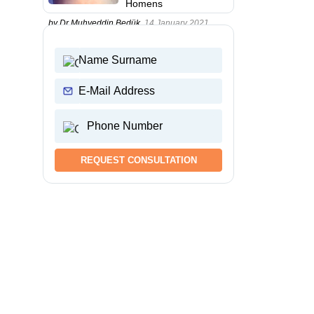
Homens
by Dr.Muhyeddin Bedük,
14 January 2021