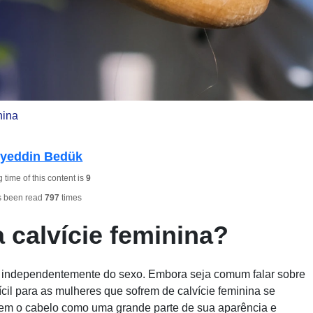
nina
hyeddin Bedük
time of this content is
9
s been read
797
times
 calvície feminina?
, independentemente do sexo. Embora seja comum falar sobre
cil para as mulheres que sofrem de calvície feminina se
eem o cabelo como uma grande parte de sua aparência e