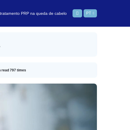
 tratamento PRP na queda de cabelo
PT
n read
797
times