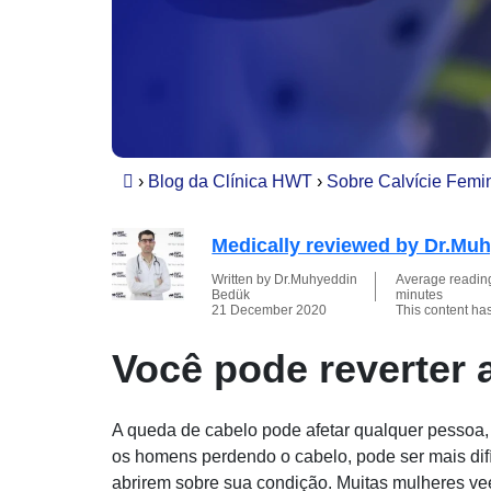
›
Blog da Clínica HWT
›
Sobre Calvície Femi
Medically reviewed by Dr.Mu
Written by Dr.Muhyeddin
Average reading 
Bedük
minutes
21 December 2020
This content ha
Você pode reverter a
A queda de cabelo pode afetar qualquer pessoa
os homens perdendo o cabelo, pode ser mais difí
abrirem sobre sua condição. Muitas mulheres v