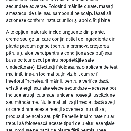
secundare adverse. Folosind mâinile curate, masați
amestecul de ulei sau șamponul pe scalp, lăsați să
acționeze conform instrucțiunilor și apoi clătiți bine.
Alte opțiuni naturale includ unguente din plante,
creme sau geluri care conțin astfel de ingrediente din
plante precum agrișe (pentru a promova creșterea
părului), aloe vera (pentru a condiționa scalpul) sau
busuioc (cunoscut pentru proprietățile sale
vindecătoare). Efectuați întotdeauna o aplicare de test
mai întâi într-un loc mai puțin vizibil, cum ar fi
interiorul încheieturii mâinii, pentru a verifica dacă
există alergii sau alte efecte secundare – acestea pot
include erupții cutanate, urticarie, roșeață, uscăciune
sau mâncărime. Nu le mai utilizați imediat dacă aveți
oricare dintre aceste reacții adverse și nu utilizați
produsul pe scalp sau păr. Femeile însărcinate nu ar
trebui să folosească aceste tipuri de uleiuri esențiale
sau produse pe bază de plante fără permisiunea