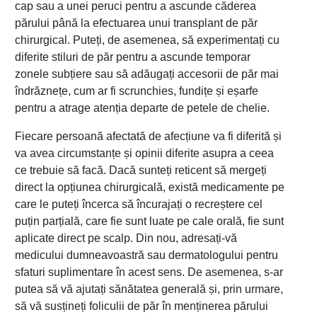
cap sau a unei peruci pentru a ascunde căderea
părului până la efectuarea unui transplant de păr
chirurgical. Puteți, de asemenea, să experimentați cu
diferite stiluri de păr pentru a ascunde temporar
zonele subțiere sau să adăugați accesorii de păr mai
îndrăznețe, cum ar fi scrunchies, fundițe și eșarfe
pentru a atrage atenția departe de petele de chelie.
Fiecare persoană afectată de afecțiune va fi diferită și
va avea circumstanțe și opinii diferite asupra a ceea
ce trebuie să facă. Dacă sunteți reticent să mergeți
direct la opțiunea chirurgicală, există medicamente pe
care le puteți încerca să încurajați o recreștere cel
puțin parțială, care fie sunt luate pe cale orală, fie sunt
aplicate direct pe scalp. Din nou, adresați-vă
medicului dumneavoastră sau dermatologului pentru
sfaturi suplimentare în acest sens. De asemenea, s-ar
putea să vă ajutați sănătatea generală și, prin urmare,
să vă susțineți foliculii de păr în menținerea părului