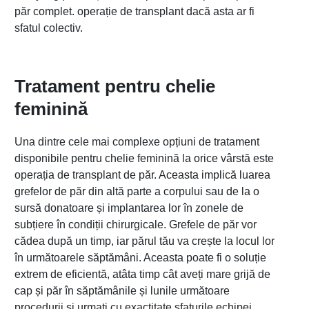
păr complet. operație de transplant dacă asta ar fi
sfatul colectiv.
Tratament pentru chelie
feminină
Una dintre cele mai complexe opțiuni de tratament
disponibile pentru chelie feminină la orice vârstă este
operația de transplant de păr. Aceasta implică luarea
grefelor de păr din altă parte a corpului sau de la o
sursă donatoare și implantarea lor în zonele de
subțiere în condiții chirurgicale. Grefele de păr vor
cădea după un timp, iar părul tău va crește la locul lor
în următoarele săptămâni. Aceasta poate fi o soluție
extrem de eficientă, atâta timp cât aveți mare grijă de
cap și păr în săptămânile și lunile următoare
procedurii și urmați cu exactitate sfaturile echipei