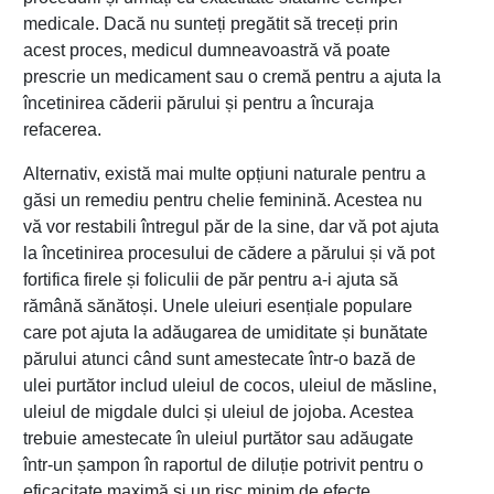
medicale. Dacă nu sunteți pregătit să treceți prin
acest proces, medicul dumneavoastră vă poate
prescrie un medicament sau o cremă pentru a ajuta la
încetinirea căderii părului și pentru a încuraja
refacerea.
Alternativ, există mai multe opțiuni naturale pentru a
găsi un remediu pentru chelie feminină. Acestea nu
vă vor restabili întregul păr de la sine, dar vă pot ajuta
la încetinirea procesului de cădere a părului și vă pot
fortifica firele și foliculii de păr pentru a-i ajuta să
rămână sănătoși. Unele uleiuri esențiale populare
care pot ajuta la adăugarea de umiditate și bunătate
părului atunci când sunt amestecate într-o bază de
ulei purtător includ uleiul de cocos, uleiul de măsline,
uleiul de migdale dulci și uleiul de jojoba. Acestea
trebuie amestecate în uleiul purtător sau adăugate
într-un șampon în raportul de diluție potrivit pentru o
eficacitate maximă și un risc minim de efecte