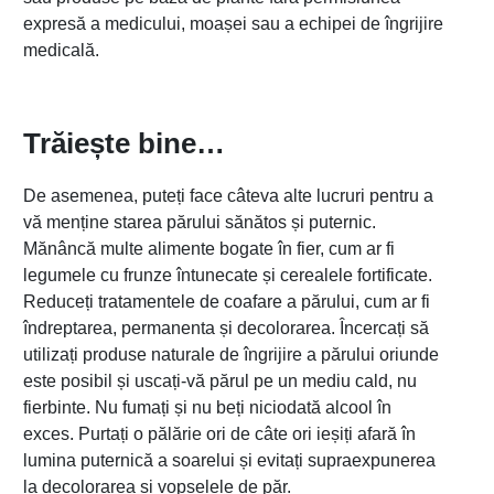
expresă a medicului, moașei sau a echipei de îngrijire
medicală.
Trăiește bine…
De asemenea, puteți face câteva alte lucruri pentru a
vă menține starea părului sănătos și puternic.
Mănâncă multe alimente bogate în fier, cum ar fi
legumele cu frunze întunecate și cerealele fortificate.
Reduceți tratamentele de coafare a părului, cum ar fi
îndreptarea, permanenta și decolorarea. Încercați să
utilizați produse naturale de îngrijire a părului oriunde
este posibil și uscați-vă părul pe un mediu cald, nu
fierbinte. Nu fumați și nu beți niciodată alcool în
exces. Purtați o pălărie ori de câte ori ieșiți afară în
lumina puternică a soarelui și evitați supraexpunerea
la decolorarea și vopselele de păr.