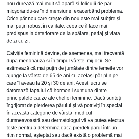
nou durează mai mult să apară și foliculii de păr
micșorându-se în dimensiune, exacerbând problema.
Orice păr nou care crește din nou este mai subțire și
mai puțin robust în calitate, ceea ce îl face mai
predispus la deteriorare de la spălare, periaj și viața
de zi cu zi.
Calviția feminină devine, de asemenea, mai frecventă
după menopauză și în timpul vârstei mijlocii. Se
estimează că mai puțin de jumătate dintre femeile vor
ajunge la vârsta de 65 de ani cu același păr plin pe
care îl aveau la 20 și 30 de ani. Acest lucru se
datorează faptului că hormonii sunt una dintre
principalele cauze ale cheliei feminine. Dacă sunteți
îngrijorat de pierderea părului și vă potriviți în special
în această categorie de vârstă, medicul
dumneavoastră sau dermatologul vă va putea efectua
teste pentru a determina dacă pierdeți părul într-un
ritm normal, așteptat sau dacă există o problemă mai