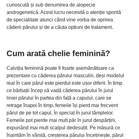
cunoscută și sub denumirea de alopecie
androgenetică. Acest lucru necesită o atenție sporită
de specialitate atunci când vine vorba de oprirea
căderii părului și de a căuta opțiuni de tratament.
Cum arată chelie feminină?
Calviția feminină poate fi foarte asemănătoare ca
prezentare cu căderea părului masculin, deși modelul
real în care părul este pierdut este ușor diferit. În timp
ce bărbații încep să vadă căderea părului în jurul
liniei părului în partea din față a capului, care se
retrage înapoi în timp, femeile își pierd mai frecvent
părul de pe tot capul, în special în jurul tâmplelor.
Femeile pot pierde mai mult păr în jurul despărțirii,
expunând mai mult scalpul dedesubt. Pe măsură ce
înaintăm în vârstă, creșterea părului încetinește, părul