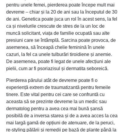
pentru unele femei, pierderea poate începe mult mai
devreme – chiar și la 20 de ani sau la începutul de 30
de ani. Genetica poate juca un rol în acest sens, la fel
ca și nivelurile crescute de stres de la un loc de
muncă solicitant, viața de familie ocupată sau alte
presiuni care se întâmplă. Sarcina poate provoca, de
asemenea, să înceapă chelie feminină în unele
cazuri, la fel ca unele tulburări tiroidiene și anemie.
De asemenea, poate fi legat de unele afecțiuni ale
pielii, cum ar fi psoriazisul și dermatita seboreică.
Pierderea părului atât de devreme poate fi o
experiență extrem de traumatizantă pentru femeile
tinere. Este vital pentru cei care se confruntă cu
aceasta să se prezinte devreme la un medic sau
dermatolog pentru a avea cea mai bună șansă
posibilă de a inversa starea și de a avea acces la cea
mai largă gamă de opțiuni de atenuare, de la peruci,
re-styling pălării și remedii pe bază de plante până la