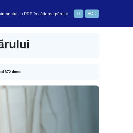
ratamentul cu PRP în căderea părului
RO
ărului
ead
872
times