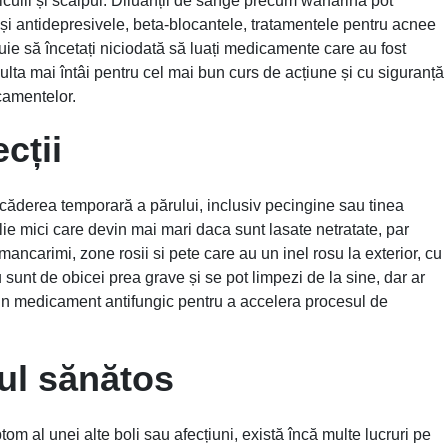
iculii și scalpul. Diluanții de sânge precum warfarina pot
a și antidepresivele, beta-blocantele, tratamentele pentru acnee
ie să încetați niciodată să luați medicamente care au fost
ulta mai întâi pentru cel mai bun curs de acțiune și cu siguranță
camentelor.
cții
a căderea temporară a părului, inclusiv pecingine sau tinea
ie mici care devin mai mari daca sunt lasate netratate, par
mancarimi, zone rosii si pete care au un inel rosu la exterior, cu
 sunt de obicei prea grave și se pot limpezi de la sine, dar ar
 un medicament antifungic pentru a accelera procesul de
ul sănătos
om al unei alte boli sau afecțiuni, există încă multe lucruri pe