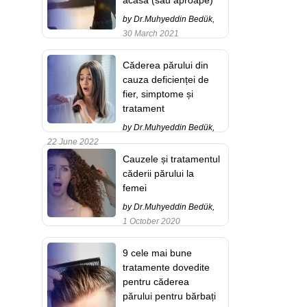
by Dr.Muhyeddin Bedük,
30 March 2021
Căderea părului din
cauza deficienței de
fier, simptome și
tratament
by Dr.Muhyeddin Bedük,
22 June 2022
Cauzele și tratamentul
căderii părului la
femei
by Dr.Muhyeddin Bedük,
1 October 2020
9 cele mai bune
tratamente dovedite
pentru căderea
părului pentru bărbați