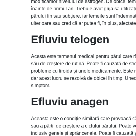
modificărilor nivelului de estrogen. De obicei t
înainte de primul an. Trebuie avut grijă să utili
părului fin sau subțiere, iar femeile sunt îndemna
ulterioare sau cred că ar putea fi, în plus, afect
Efluviu telogen
Acesta este termenul medical pentru părul care r
său de creștere de rutină. Poate fi cauzată de stre
probleme cu tiroida și unele medicamente. Este r
dar acest lucru se rezolvă de obicei în timp. Un
simptom.
Efluviu anagen
Aceasta este o condiție similară care provoacă că
sau a părții de creștere a ciclului părului. Poate v
inclusiv genele și sprâncenele. Poate fi cauzată și