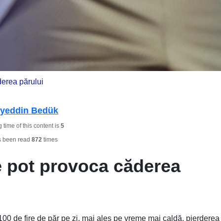
derea părului
hyeddin Bedük
time of this content is
5
s been read
872
times
re pot provoca căderea
 100 de fire de păr pe zi, mai ales pe vreme mai caldă, pierderea