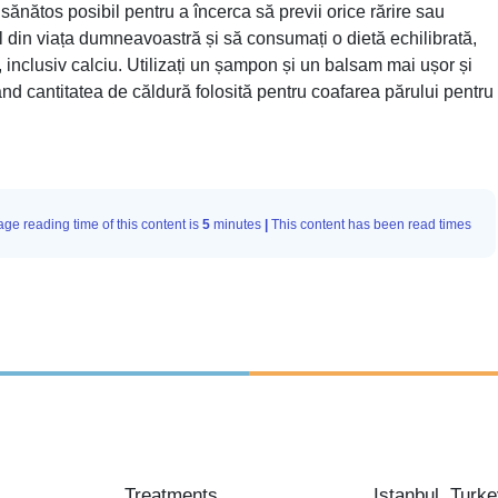
 sănătos posibil pentru a încerca să previi orice rărire sau
ul din viața dumneavoastră și să consumați o dietă echilibrată,
, inclusiv calciu. Utilizați un șampon și un balsam mai ușor și
ând cantitatea de căldură folosită pentru coafarea părului pentru
ge reading time of this content is
5
minutes
|
This content has been read
times
Treatments
Istanbul, Turk