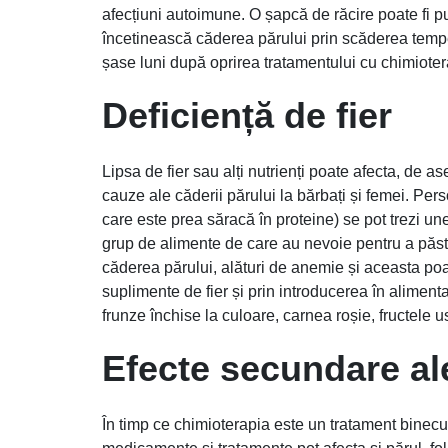
afecțiuni autoimune. O șapcă de răcire poate fi pu
încetinească căderea părului prin scăderea tempera
șase luni după oprirea tratamentului cu chimioter
Deficiență de fier
Lipsa de fier sau alți nutrienți poate afecta, de a
cauze ale căderii părului la bărbați și femei. P
care este prea săracă în proteine) se pot trezi un
grup de alimente de care au nevoie pentru a păstr
căderea părului, alături de anemie și aceasta poate
suplimente de fier și prin introducerea în aliment
frunze închise la culoare, carnea roșie, fructele 
Efecte secundare a
În timp ce chimioterapia este un tratament binec