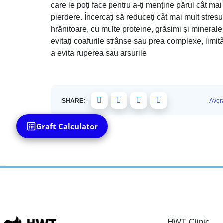
care le poți face pentru a-ți menține părul cât mai
pierdere. Încercați să reduceți cât mai mult stres
hrănitoare, cu multe proteine, grăsimi și minerale
evitați coafurile strânse sau prea complexe, limit
a evita ruperea sau arsurile
SHARE:
Avera
Graft Calculator
HWT Clinic