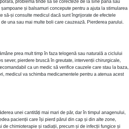
emporară, problema tinde să se corecteze de la sine până sau
zați șampoane și balsamuri concepute pentru a ajuta la stimularea
te să-și consulte medicul dacă sunt îngrijorate de efectele
ate de una sau mai multe boli care cauzează. Pierderea parului.
ămâne prea mult timp în faza telogenă sau naturală a ciclului
s sever, pierdere bruscă în greutate, intervenții chirurgicale,
ecomandabil ca un medic să verifice cauzele care stau la baza,
eori, medicul va schimba medicamentele pentru a atenua acest
derea unei cantități mai mari de păr, dar în timpul anagenului,
edea pacienții care își pierd părul din cap și din alte zone,
 de chimioterapie și radiații, precum și de infecții fungice și