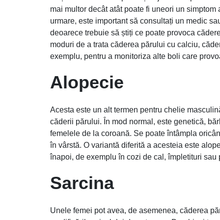
mai multor decât atât poate fi uneori un simptom 
urmare, este important să consultați un medic sau 
deoarece trebuie să știți ce poate provoca cădere
moduri de a trata căderea părului cu calciu, căd
exemplu, pentru a monitoriza alte boli care prov
Alopecie
Acesta este un alt termen pentru chelie masculină
căderii părului. În mod normal, este genetică, băr
femelele de la coroană. Se poate întâmpla oricân
în vârstă. O variantă diferită a acesteia este alo
înapoi, de exemplu în cozi de cal, împletituri sau 
Sarcina
Unele femei pot avea, de asemenea, căderea părul