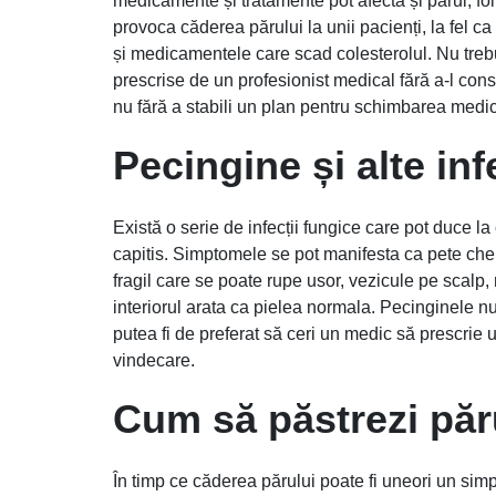
medicamente și tratamente pot afecta și părul, fol
provoca căderea părului la unii pacienți, la fel c
și medicamentele care scad colesterolul. Nu trebu
prescrise de un profesionist medical fără a-l cons
nu fără a stabili un plan pentru schimbarea medi
Pecingine și alte infe
Există o serie de infecții fungice care pot duce l
capitis. Simptomele se pot manifesta ca pete chel
fragil care se poate rupe usor, vezicule pe scalp, 
interiorul arata ca pielea normala. Pecinginele nu
putea fi de preferat să ceri un medic să prescrie
vindecare.
Cum să păstrezi păr
În timp ce căderea părului poate fi uneori un simpt