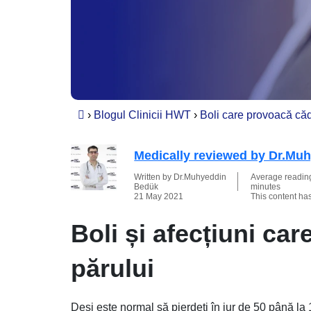
›
Blogul Clinicii HWT
›
Boli care provoacă că
Medically reviewed by Dr.Mu
Written by Dr.Muhyeddin
Average reading 
Bedük
minutes
21 May 2021
This content ha
Boli și afecțiuni ca
părului
Deși este normal să pierdeți în jur de 50 până la