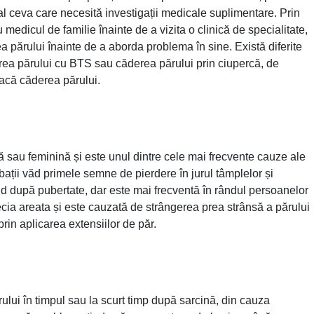
al ceva care necesită investigații medicale suplimentare. Prin
medicul de familie înainte de a vizita o clinică de specialitate,
a părului înainte de a aborda problema în sine. Există diferite
erea părului cu BTS sau căderea părului prin ciupercă, de
oacă căderea părului.
 sau feminină și este unul dintre cele mai frecvente cauze ale
bații văd primele semne de pierdere în jurul tâmplelor și
d după pubertate, dar este mai frecventă în rândul persoanelor
pecia areata și este cauzată de strângerea prea strânsă a părului
prin aplicarea extensiilor de păr.
ui în timpul sau la scurt timp după sarcină, din cauza