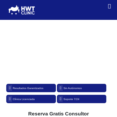
Trasplante de Barba
en Estambul Turquía
Fundada en 2014, Hair World Turkey es una clínica de estética médica y
trasplante capilar con sede en Estambul. Estamos totalmente aprobados
por el Ministerio de Salud para llevar a cabo una variedad de técnicas de
trasplante y restauración capilar.
Resultados Garantizados
Sin Autónomos
Clínica Licenciada
Soporte 7/24
Reserva Gratis Consultor