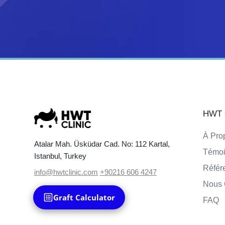
HWT C
À Pro
Atalar Mah. Üsküdar Cad. No: 112 Kartal,
Témo
Istanbul, Turkey
Référ
info@hwtclinic.com
+90216 606 4247
Nous 
Graft Calculator
FAQ